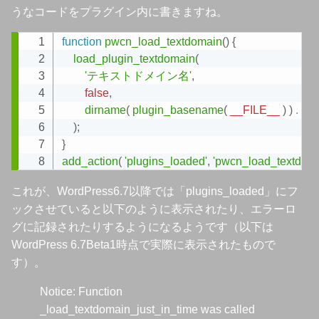
うなコードをプラグイン内に書きますね。
function
pwcn_load_textdomain
(
)
{
Copy
load_plugin_textdomain
(
'テキストドメイン名'
,
false
,
dirname
(
plugin_basename
(
__FILE__
)
)
.
'/l
)
;
}
add_action
(
'plugins_loaded'
,
'pwcn_load_textdoma
これが、WordPress6.7以降では「plugins_loaded」にフ
ックさせていると以下のように表示されたり、エラーロ
グに記録されたりするようになるようです（以下は
WordPress 6.7Beta1時点で実際に表示されたもので
す）。
Notice: Function
_load_textdomain_just_in_time was called