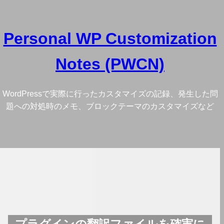
内
容
Personal WP Customization
を
ス
Notes (PWCN)
キ
ッ
プ
WordPressで実際に行ったカスタマイズの記録、発生した問
題への対処時のメモ、ブロックテーマのカスタマイズなど
プラグインの翻訳ファイルを確実に