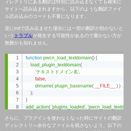
ィレクトリにある翻訳は特別に読み込まなくても確実に
サイトへ読み込まれますから、以下のような翻訳ファイ
ル読み込みのコードも不要になります。
逆にinitで読み込ませた場合には一部の翻訳が効かないと
いう
トラブル
が発生する可能性があるので書かない方が
無難かも知れません。
function
pwcn_load_textdomain
(
)
{
Copy
load_plugin_textdomain
(
'テキストドメイン名'
,
false
,
dirname
(
plugin_basename
(
__FILE__
)
)
.
'/l
)
;
}
add_action
(
'plugins_loaded'
,
'pwcn_load_textdom
さらに、プラグインを使わなくなった時にサイトの翻訳
add_action
(
'init'
,
'pwcn_load_textdomain'
,
1
)
;
ディレクトリへ余分なファイルを残さないよう、以下の