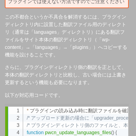
プラグインでは使えない方法ですのでご注意ください
この不都合というか不具合を解消するには、プラグイン
ディレクトリ内に設置した翻訳ファイル用のディレクト
リ（通常は「languages」ディレクトリ）にある翻訳フ
ァイルをサイト本体の翻訳ディレクトリ（「wp-
content」→「languages」→「plugins」）へコピーする
機能を設けることです。
さらに、プラグインディレクトリ側の翻訳を正として、
本体の翻訳ディレクトリと比較し、古い場合には上書き
更新するという機能も必要になります。
以下が対応用コードです。
*
 プラグインの読み込み時に翻訳ファイルを確認し
Copy
/* アップロード更新の場合に「upgrader_proce
/* プラグインディレクトリ側のファイルと、本体
function
pwcn_update_languages_files
(
)
{