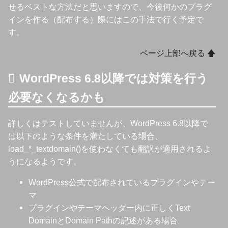
せるベストな方法だと思いますので、今後何かのプラグ
}
インを作る（配布する）際にはこの手法で行く予定で
}
す。
}
//register_uninstall_hook(__FILE__, 'pwcn_delet
ページ上部へ戻る 🡅
register_deactivation_hook
(
__FILE__
,
'pwcn_delet
WordPress 6.8以降では対策を行う
必要なくなるかも
詳しくはテストしていませんが、WordPress 6.8以降で
は以下のような条件を満たしている場合、
load_*_textdomain()を使わなくても翻訳が適用されるよ
うになるようです。
WordPress公式で配布されているプラグインやテー
マ
プラグインやテーマヘッダー内に正しくText
DomainとDomain Pathの記述がある場合