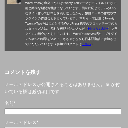
WordPressと出会ったのはTwenty Tenテーマがデフォルトになる
前と結構な期間お世話になっています。興味に応じて、いろいろ
なサイト作っては壊しを繰り返しながら、独自テーマの作成やプ
ラグインの作成などを行っています。 本サイトでは主にTwenty
Twenty-TwoをはじめとするWordPress標準のブロックテーマのカ
スタマイズ方法、多彩な機能を詰め込んだ【
Hima Art Utility
】プラ
グインの紹介などをしています。 WordPressへの感謝、プラグイ
ン作者への感謝を込めて、ささやかながら日本語翻訳に参加させ
ていただいています（参加プロダクトは
こちら
）
コメントを残す
メールアドレスが公開されることはありません。
※
が付
いている欄は必須項目です
名前
*
メールアドレス
*