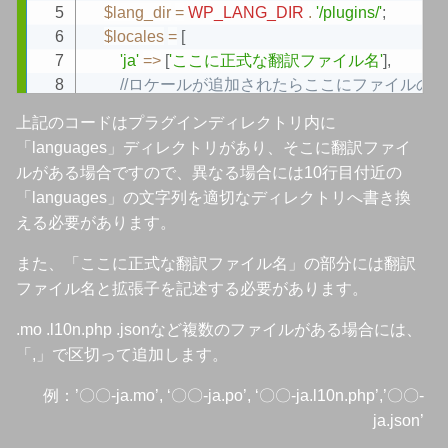
$lang_dir
=
WP_LANG_DIR
.
'/plugins/'
;
$locales
=
[
'ja'
=>
[
'ここに正式な翻訳ファイル名'
]
,
//ロケールが追加されたらここにファイルの
]
;
上記のコードはプラグインディレクトリ内に
$source_dir
=
plugin_dir_path
(
__FILE__
)
.
'lang
「languages」ディレクトリがあり、そこに翻訳ファイ
ルがある場合ですので、異なる場合には10行目付近の
foreach
(
$locales
as
$locale
=>
$files
)
{
「languages」の文字列を適切なディレクトリへ書き換
foreach
(
$files
as
$file_name
)
{
える必要があります。
$source_file
=
$source_dir
.
$file_name
;
$target_file
=
$lang_dir
.
$file_name
;
また、「ここに正式な翻訳ファイル名」の部分には翻訳
ファイル名と拡張子を記述する必要があります。
if
(
file_exists
(
$source_file
)
)
{
// ターゲットファイルが存在する場合、
.mo .l10n.php .jsonなど複数のファイルがある場合には、
if
(
file_exists
(
$target_file
)
)
{
「,」で区切って追加します。
if
(
filemtime
(
$source_file
)
>
filemtime
(
$t
例：’〇〇-ja.mo’, ‘〇〇-ja.po’, ‘〇〇-ja.l10n.php’,’〇〇-
// プラグイン内のファイルが新しい
copy
(
$source_file
,
$target_file
)
;
ja.json’
}