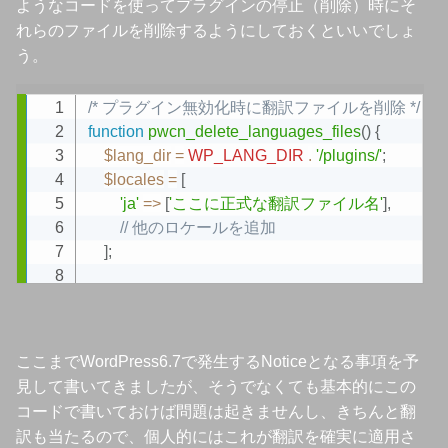
ようなコードを使ってプラグインの停止（削除）時にそ
れらのファイルを削除するようにしておくといいでしょ
う。
/* プラグイン無効化時に翻訳ファイルを削除 */
Copy
function
pwcn_delete_languages_files
(
)
{
$lang_dir
=
WP_LANG_DIR
.
'/plugins/'
;
$locales
=
[
'ja'
=>
[
'ここに正式な翻訳ファイル名'
]
,
// 他のロケールを追加
]
;
foreach
(
$locales
as
$locale
=>
$files
)
{
foreach
(
$files
as
$file_name
)
{
$file_path
=
$lang_dir
.
$file_name
;
ここまでWordPress6.7で発生するNoticeとなる事項を予
見して書いてきましたが、そうでなくても基本的にこの
if
(
file_exists
(
$file_path
)
)
{
コードで書いておけば問題は起きませんし、きちんと翻
unlink
(
$file_path
)
;
訳も当たるので、個人的にはこれが翻訳を確実に適用さ
}