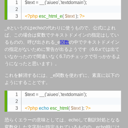
$text = __('aiueo','textdomain');

Copy
<?php
esc_html_e
(
$text
)
;
?>
_eというのはechoの代わりに使うもので、公式によれ
ば、この場合は変数でテキストドメインの指定はしてい
るものの、呼び出される_e
関数
の中でテキストドメイン
の指定がないために警告が出るようです（6.6.xでは出て
いなかったので間違いなく6.7のチェックで引っかかるよ
うになったと思います）。
これを解消するには、_e関数を使わずに、素直に以下の
ようにすることです。
$text = __('aiueo','textdomain');

Copy
<?php
echo
esc_html
(
$text
)
;
?>
恐らくエラーの意味としては、echoして翻訳対処となる
変数化した文字列が指定されているものの、echo時には