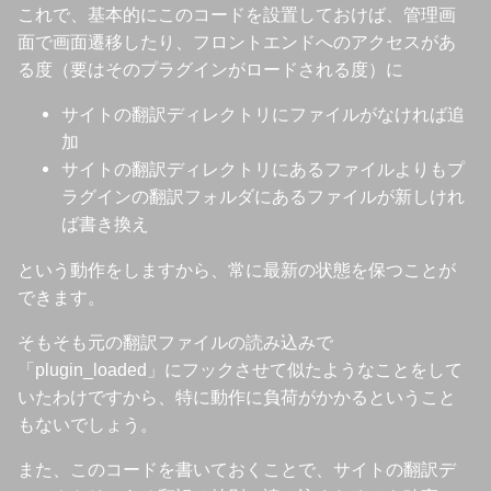
これで、基本的にこのコードを設置しておけば、管理画
}
else
{
面で画面遷移したり、フロントエンドへのアクセスがあ
// ターゲットファイルが存在しない場
る度（要はそのプラグインがロードされる度）に
copy
(
$source_file
,
$target_file
)
;
}
サイトの翻訳ディレクトリにファイルがなければ追
}
else
{
加
error_log
(
"Translation file not found: "
.
$s
サイトの翻訳ディレクトリにあるファイルよりもプ
}
ラグインの翻訳フォルダにあるファイルが新しけれ
}
ば書き換え
}
}
という動作をしますから、常に最新の状態を保つことが
add_action
(
'plugins_loaded'
,
'pwcn_update_langua
できます。
そもそも元の翻訳ファイルの読み込みで
「plugin_loaded」にフックさせて似たようなことをして
いたわけですから、特に動作に負荷がかかるということ
もないでしょう。
また、このコードを書いておくことで、サイトの翻訳デ