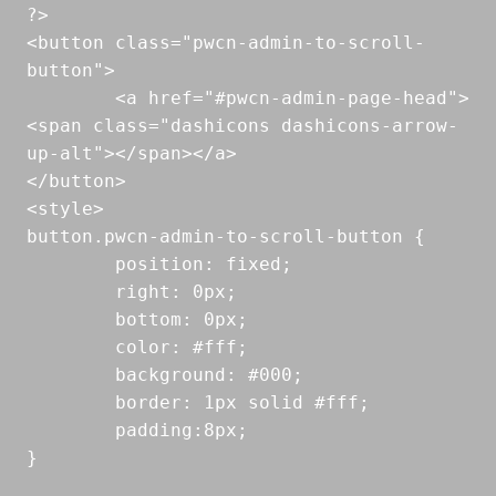
?>

<button class="pwcn-admin-to-scroll-
button">

	<a href="#pwcn-admin-page-head">
<span class="dashicons dashicons-arrow-
up-alt"></span></a>

</button>

<style>

button.pwcn-admin-to-scroll-button {

	position: fixed;

	right: 0px;

	bottom: 0px;

	color: #fff;

	background: #000;

	border: 1px solid #fff;

	padding:8px;

}
