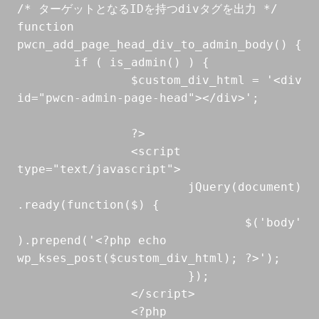
/* ターゲットとなるIDを持つdivタグを出力 */

function 
pwcn_add_page_head_div_to_admin_body() {

	if ( is_admin() ) {

		$custom_div_html = '<div 
id="pwcn-admin-page-head"></div>';

		?>

		<script 
type="text/javascript">

			jQuery(document)
.ready(function($) {

				$('body'
).prepend('<?php echo 
wp_kses_post($custom_div_html); ?>');

			});

		</script>

		<?php
