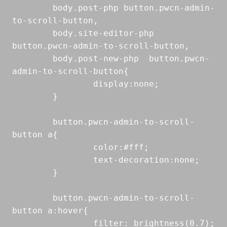
	body.post-php button.pwcn-admin-
to-scroll-button,

	body.site-editor-php 
button.pwcn-admin-to-scroll-button,

	body.post-new-php  button.pwcn-
admin-to-scroll-button{

		display:none;

	}

	button.pwcn-admin-to-scroll-
button a{

		color:#fff;

		text-decoration:none;

	}

	button.pwcn-admin-to-scroll-
button a:hover{

		filter: brightness(0.7);
