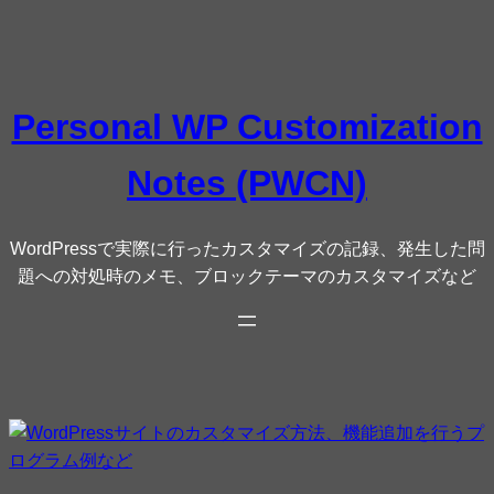
内
容
を
ス
Personal WP Customization
キ
ッ
Notes (PWCN)
プ
WordPressで実際に行ったカスタマイズの記録、発生した問
題への対処時のメモ、ブロックテーマのカスタマイズなど