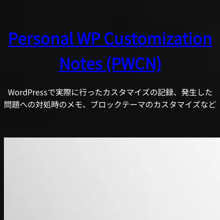
内
容
Personal WP Customization
を
ス
Notes (PWCN)
キ
ッ
プ
WordPressで実際に行ったカスタマイズの記録、発生した
問題への対処時のメモ、ブロックテーマのカスタマイズなど