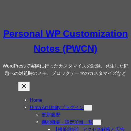
内
容
を
ス
Personal WP Customization
キ
ッ
Notes (PWCN)
プ
WordPressで実際に行ったカスタマイズの記録、発生した問
題への対処時のメモ、ブロックテーマのカスタマイズなど
Home
Hima Art Utilityプラグイン
更新履歴
機能概要・設定項目一覧
【機能詳細】 アクセス解析と広告