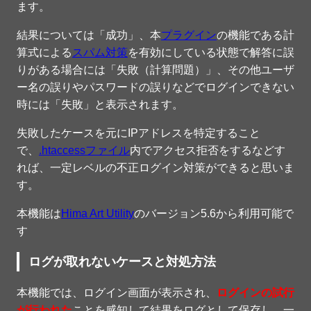
ます。
結果については「成功」、本
プラグイン
の機能である計
算式による
スパム対策
を有効にしている状態で解答に誤
りがある場合には「失敗（計算問題）」、その他ユーザ
ー名の誤りやパスワードの誤りなどでログインできない
時には「失敗」と表示されます。
失敗したケースを元にIPアドレスを特定すること
で、
.htaccessファイル
内でアクセス拒否をするなどす
れば、一定レベルの不正ログイン対策ができると思いま
す。
本機能は
Hima Art Utility
のバージョン5.6から利用可能で
す
ログが取れないケースと対処方法
本機能では、ログイン画面が表示され、
ログインの試行
が行われた
ことを感知して結果をログとして保存し、一