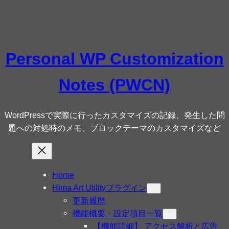
内
容
を
ス
Personal WP Customization
キ
ッ
Notes (PWCN)
プ
WordPressで実際に行ったカスタマイズの記録、発生した問
題への対処時のメモ、ブロックテーマのカスタマイズなど
Home
Hima Art Utilityプラグイン
更新履歴
機能概要・設定項目一覧
【機能詳細】 アクセス解析と広告