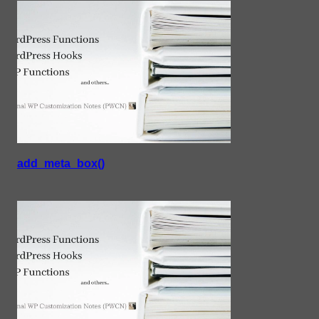
add_meta_box()