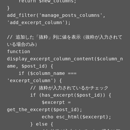
    return $new_columns;

}

add_filter('manage_posts_columns', 
'add_excerpt_column');

// 追加した「抜粋」列に値を表示（抜粋が入力されて
いる場合のみ）

function 
display_excerpt_column_content($column_n
ame, $post_id) {

    if ($column_name === 
'excerpt_column') {

        // 抜粋が入力されているかチェック

        if (has_excerpt($post_id)) {

            $excerpt = 
get_the_excerpt($post_id);

            echo esc_html($excerpt);

        } else {
