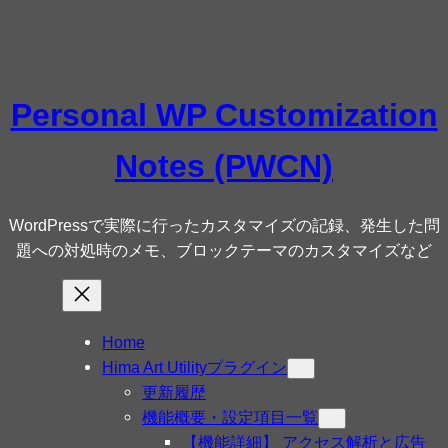
内
容
を
ス
Personal WP Customization
キ
ッ
Notes (PWCN)
プ
WordPressで実際に行ったカスタマイズの記録、発生した問
題への対処時のメモ、ブロックテーマのカスタマイズなど
Home
Hima Art Utilityプラグイン
更新履歴
機能概要・設定項目一覧
【機能詳細】 アクセス解析と広告