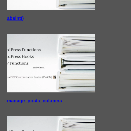
absint()
manage_posts_columns