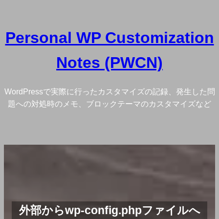
内
容
Personal WP Customization
を
ス
Notes (PWCN)
キ
ッ
プ
WordPressで実際に行ったカスタマイズの記録、発生した問
題への対処時のメモ、ブロックテーマのカスタマイズなど
外部からwp-config.phpファイルへ