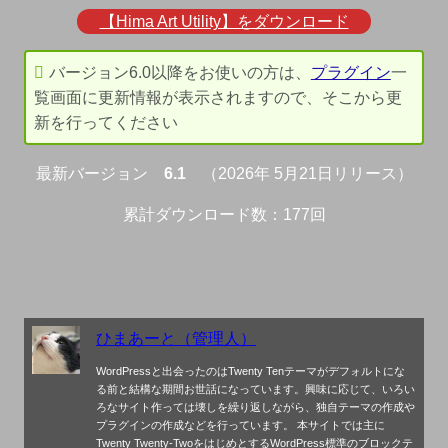
【Hima Art Utility】をダウンロード
バージョン6.0以降をお使いの方は、
プラグイン
一
覧画面に更新情報が表示されますので、そこから更
新を行ってください
最新バージョン
6.1
（2026年 5月21日リリース）
累計ダウンロード数：177回
ひまあーと（管理人）
WordPressと出会ったのはTwenty Tenテーマがデフォルトにな
る前と結構な期間お世話になっています。興味に応じて、いろい
ろなサイト作っては壊しを繰り返しながら、独自テーマの作成や
プラグインの作成などを行っています。 本サイトでは主に
Twenty Twenty-TwoをはじめとするWordPress標準のブロックテ