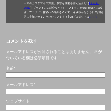
ーマのカスタマイズ方法、多彩な機能を詰め込んだ【
Hima Art
Utility
】プラグインの紹介などをしています。 WordPressへの感
謝、プラグイン作者への感謝を込めて、ささやかながら日本語翻
訳に参加させていただいています（参加プロダクトは
こちら
）
コメントを残す
メールアドレスが公開されることはありません。
※
が
付いている欄は必須項目です
名前
*
メールアドレス
*
ウェブサイト