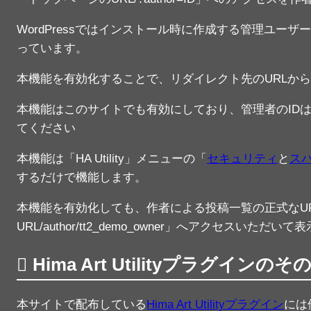
WordPressではインストール時に作成する管理ユーザ
っています。
本機能を有効化することで、リダイレクト先のURLか
本機能はこのサイトでも有効にしており、管理者のIDは「
てください
本機能は「HA Utility」メニューの「
セキュリティ
と
ス
するだけで機能します。
本機能を有効化しても、作者による投稿一覧の正式なU
URL/author/tt2_demo_owner」へアクセスいただ
Hima Art Utilityプラグイン
本サイトで配布している
Hima Art Utility
プラグイン
には