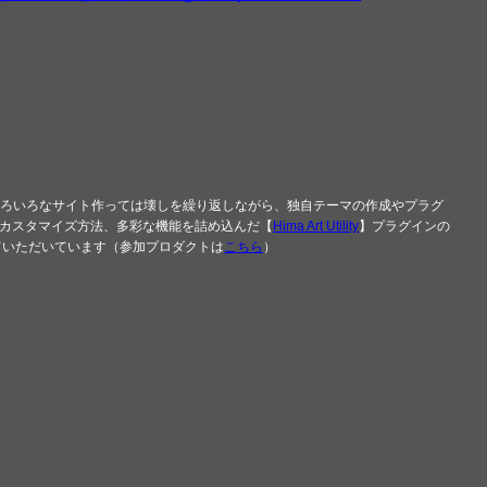
じて、いろいろなサイト作っては壊しを繰り返しながら、独自テーマの作成やプラグ
テーマのカスタマイズ方法、多彩な機能を詰め込んだ【
Hima Art Utility
】プラグインの
せていただいています（参加プロダクトは
こちら
）