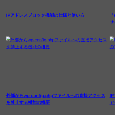
IPアドレスブロック機能の仕様と使い方
「
せ
外部からwp-config.phpファイルへの直接アクセス
I
を禁止する機能の概要
ア