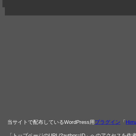
当サイトで配布しているWordPress用
プラグイン
「
Hima
「トップページのURL/?author=ID」へのアクセ