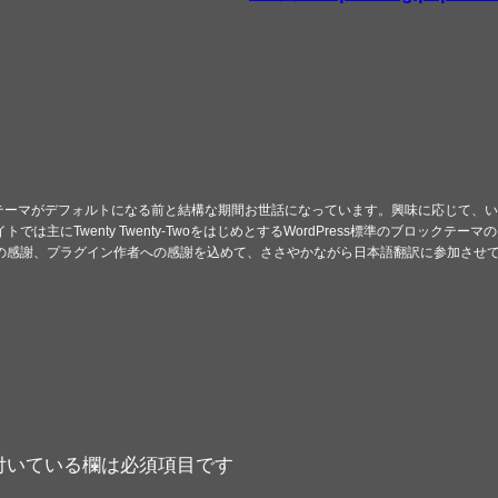
nty Tenテーマがデフォルトになる前と結構な期間お世話になっています。興味に応
では主にTwenty Twenty-TwoをはじめとするWordPress標準のブロック
essへの感謝、プラグイン作者への感謝を込めて、ささやかながら日本語翻訳に参加さ
付いている欄は必須項目です