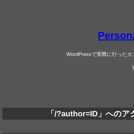
内
容
を
ス
Person
キ
ッ
WordPressで実際に行
プ
「/?author=ID」