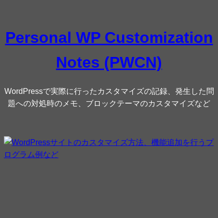
内
容
Personal WP Customization
を
ス
Notes (PWCN)
キ
ッ
プ
WordPressで実際に行ったカスタマイズの記録、発生した問
題への対処時のメモ、ブロックテーマのカスタマイズなど