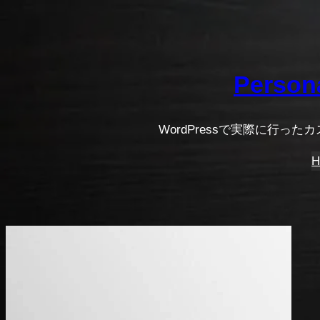
内
容
を
ス
Person
キ
ッ
WordPressで実際に行
プ
H