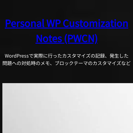
内
容
Personal WP Customization
を
ス
Notes (PWCN)
キ
ッ
プ
WordPressで実際に行ったカスタマイズの記録、発生した
問題への対処時のメモ、ブロックテーマのカスタマイズなど