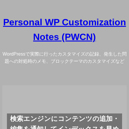
内
容
Personal WP Customization
を
ス
Notes (PWCN)
キ
ッ
プ
WordPressで実際に行ったカスタマイズの記録、発生した問
題への対処時のメモ、ブロックテーマのカスタマイズなど
検索エンジンにコンテンツの追加・
編集を通知してインデックスを早め