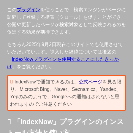
この
プラグイン
を使うことで、検索エンジンがページに
訪問して登録する措置（クロール）を促すことができ、
公開や更新したページが検索対象として反映されるのを
促進する効果が期待できます。
もちろん
2025年9月2日
現在このサイトでも使用させて
いただいています。導入した経緯については後述の
「
IndexNowプラグインを使用することにしたきっか
け
」をご覧ください。
IndexNowで通知できるのは、
公式ページ
を見る限
り、Microsoft Bing、Naver、Seznam.cz、Yandex、
Yepのみのようで、Googleへの通知はされないと思
われますのでご注意ください
「IndexNow」プラグインのインス
トール方法と使い方