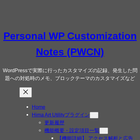
内
容
を
ス
Personal WP Customization
キ
ッ
Notes (PWCN)
プ
WordPressで実際に行ったカスタマイズの記録、発生した問
題への対処時のメモ、ブロックテーマのカスタマイズなど
Home
Hima Art Utilityプラグイン
更新履歴
機能概要・設定項目一覧
【機能詳細】 アクセス解析と広告