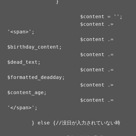
		}

			$content = '';

			$content .= 
'<span>';

			$content .= 
$birthday_content;

			$content .= 
$dead_text;

			$content .= 
$formatted_deadday;

			$content .= 
$content_age;

			$content .= 
'</span>';

	} else {//没日が入力されていない時
