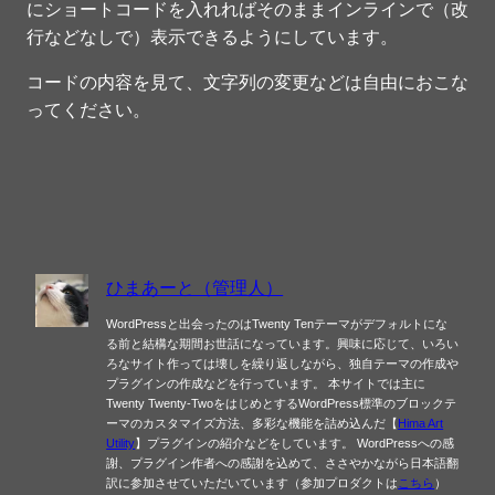
にショートコードを入れればそのままインラインで（改
行などなしで）表示できるようにしています。
コードの内容を見て、文字列の変更などは自由におこな
ってください。
ひまあーと（管理人）
WordPressと出会ったのはTwenty Tenテーマがデフォルトにな
る前と結構な期間お世話になっています。興味に応じて、いろい
ろなサイト作っては壊しを繰り返しながら、独自テーマの作成や
プラグインの作成などを行っています。 本サイトでは主に
Twenty Twenty-TwoをはじめとするWordPress標準のブロックテ
ーマのカスタマイズ方法、多彩な機能を詰め込んだ【
Hima Art
Utility
】プラグインの紹介などをしています。 WordPressへの感
謝、プラグイン作者への感謝を込めて、ささやかながら日本語翻
訳に参加させていただいています（参加プロダクトは
こちら
）