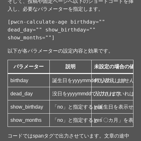
そして、投稿や固定ページへ以下のショートコードを挿
入し、必要なパラメーターを指定します。
[pwcn-calculate-age birthday="" 
dead_day="" show_birthday="" 
show_months=""]
以下が各パラメーターの設定内容と効果です。
パラメーター
説明
未設定の場合の値
birthday
誕生日をyyyymmddで入力します
何も表示しません
dead_day
没日をyyyymmddで入力します
入力されていれば没
show_birthday
「no」と指定すると誕生日を表示せず
yes
show_months
「no」と指定すると「〇カ月」を表示
yes
コードではspanタグで出力させています。文章の途中