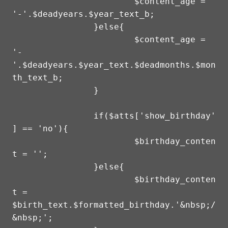
			$content_age = 
'-'.$deadyears.$year_text_b;

		}else{

			$content_age = 
'-
'.$deadyears.$year_text.$deadmonths.$mon
th_text_b;

		}

		if($atts['show_birthday'
] == 'no'){

			$birthday_conten
t = '';

		}else{

			$birthday_conten
t = 
$birth_text.$formatted_birthday.'&nbsp;/
&nbsp;';
