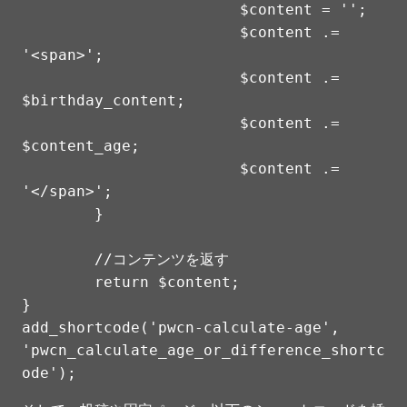
			$content = '';

			$content .= 
'<span>';

			$content .= 
$birthday_content;

			$content .= 
$content_age;

			$content .= 
'</span>';

	}

	//コンテンツを返す

	return $content;

}

add_shortcode('pwcn-calculate-age', 
'pwcn_calculate_age_or_difference_shortc