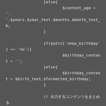
		}else{

			$content_age = 
'-
'.$years.$year_text.$months.$month_text_
b;

		}

		if($atts['show_birthday'
] == 'no'){

			$birthday_conten
t = '';

		}else{

			$birthday_conten
t = $birth_text.$formatted_birthday;

		}

		// 出力するコンテンツをまとめ
る
