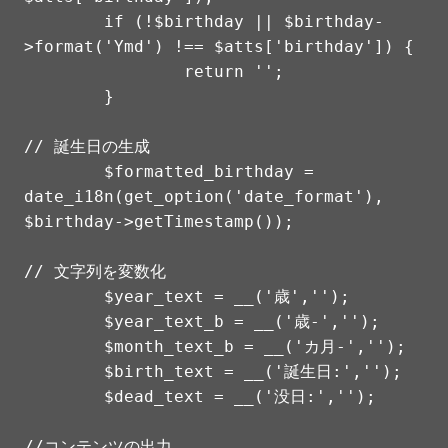
	if (!$birthday || $birthday-
>format('Ymd') !== $atts['birthday']) {

		return '';

	}

// 誕生日の生成

	$formatted_birthday = 
date_i18n(get_option('date_format'), 
$birthday->getTimestamp());

// 文字列を変数化

	$year_text = __('歳','');

	$year_text_b = __('歳-','');

	$month_text_b = __('カ月-','');

	$birth_text = __('誕生日:','');

	$dead_text = __('没日:','');

//コンテンツの出力
