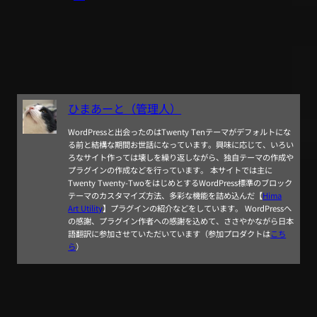
ひまあーと（管理人）
WordPressと出会ったのはTwenty Tenテーマがデフォルトにな
る前と結構な期間お世話になっています。興味に応じて、いろい
ろなサイト作っては壊しを繰り返しながら、独自テーマの作成や
プラグインの作成などを行っています。 本サイトでは主に
Twenty Twenty-TwoをはじめとするWordPress標準のブロック
テーマのカスタマイズ方法、多彩な機能を詰め込んだ【
Hima
Art Utility
】プラグインの紹介などをしています。 WordPressへ
の感謝、プラグイン作者への感謝を込めて、ささやかながら日本
語翻訳に参加させていただいています（参加プロダクトは
こち
ら
）