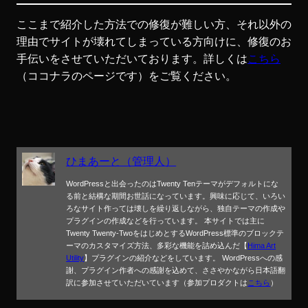
ここまで紹介した方法での修復が難しい方、それ以外の
理由でサイトが壊れてしまっている方向けに、修復のお
手伝いをさせていただいております。詳しくは
こちら
（ココナラのページです）をご覧ください。
ひまあーと（管理人）
WordPressと出会ったのはTwenty Tenテーマがデフォルトにな
る前と結構な期間お世話になっています。興味に応じて、いろい
ろなサイト作っては壊しを繰り返しながら、独自テーマの作成や
プラグインの作成などを行っています。 本サイトでは主に
Twenty Twenty-TwoをはじめとするWordPress標準のブロックテ
ーマのカスタマイズ方法、多彩な機能を詰め込んだ【
Hima Art
Utility
】プラグインの紹介などをしています。 WordPressへの感
謝、プラグイン作者への感謝を込めて、ささやかながら日本語翻
訳に参加させていただいています（参加プロダクトは
こちら
）