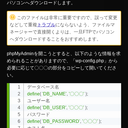
パソコンへダウンロードします。
このファイルは非常に重要ですので、誤って変更
などして重複
トラブル
にならないよう、ファイルマ
ネージャーで直接開くよりは、一旦FTPでパソコン
へダウンロードすることをおすすめします。
phpMyAdminを開こうとすると、以下のような情報を求
められることがありますので、「wp-config.php」から
必要に応じて〇〇〇の部分をコピーして開いてくださ
い。
Copy
define
(
'DB_NAME'
,
'〇〇〇'
)
;
define
(
'DB_USER'
,
'〇〇〇'
)
;
define
(
'DB_PASSWORD'
,
'〇〇〇'
)
;